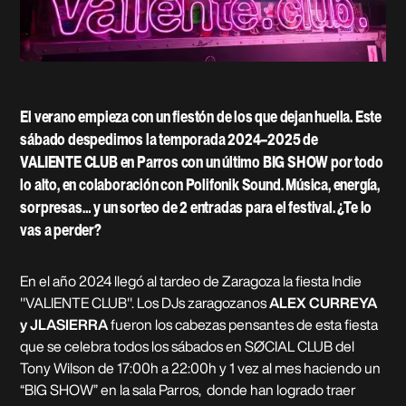
El verano empieza con un fiestón de los que dejan huella. Este
sábado despedimos la temporada 2024–2025 de
VALIENTE CLUB en Parros con un último BIG SHOW por todo
lo alto, en colaboración con Polifonik Sound. Música, energía,
sorpresas… y un sorteo de 2 entradas para el festival. ¿Te lo
vas a perder?
En el año 2024 llegó al tardeo de Zaragoza la fiesta Indie
"VALIENTE CLUB". Los DJs zaragozanos
ALEX CURREYA
y JLASIERRA
fueron los cabezas pensantes de esta fiesta
que se celebra todos los sábados en SØCIAL CLUB del
Tony Wilson de 17:00h a 22:00h y 1 vez al mes haciendo un
“BIG SHOW” en la sala Parros, donde han logrado traer